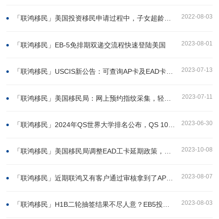
2022-08-03
「联鸿移民」美国投资移民申请过程中，子女超龄了怎么算？获得美国绿卡在教育上有哪些优势？
2023-08-01
「联鸿移民」EB-5免排期双递交流程快速登陆美国
2023-07-13
「联鸿移民」USCIS新公告：可查询AP卡及EAD卡申请参考进度
2023-07-11
「联鸿移民」美国移民局：网上预约指纹采集，轻松省时！
2023-06-30
「联鸿移民」2024年QS世界大学排名公布，QS 100美国学校占了大部分
2023-10-08
「联鸿移民」美国移民局调整EAD工卡延期政策，最长有效期延长至5年！
2023-08-07
「联鸿移民」近期联鸿又有客户通过审核拿到了AP旅行证！
2023-08-03
「联鸿移民」H1B二轮抽签结果不尽人意？EB5投资移民助你快速留美