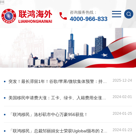

咨询服务热线：
4000-966-833
2025-12-24
突发！最长滞留1年！谷歌/苹果/微软集体预警：持美国F/J/M签证者谨慎！
2024-02-01
美国移民申请费大涨：工卡、绿卡、入籍费用全涨，4月1日起生效！
2024-01-25
「联鸿移民」洛杉矶市中心万豪956获批！
2024-01-23
「联鸿移民」总裁邹丽娟女士荣获Uglobal颁布的 2023年 "全球移民公司CEO "TOP25奖项！