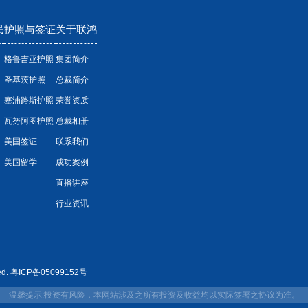
民
护照与签证
关于联鸿
格鲁吉亚护照
集团简介
圣基茨护照
总裁简介
塞浦路斯护照
荣誉资质
瓦努阿图护照
总裁相册
美国签证
联系我们
美国留学
成功案例
直播讲座
行业资讯
ed.
粤ICP备05099152号
温馨提示:投资有风险，本网站涉及之所有投资及收益均以实际签署之协议为准。