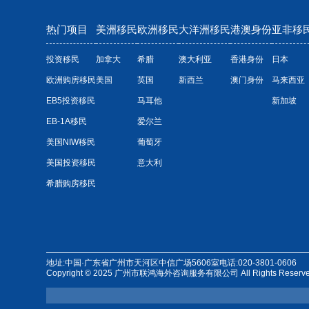
热门项目
美洲移民
欧洲移民
大洋洲移民
港澳身份
亚非移
投资移民
加拿大
希腊
澳大利亚
香港身份
日本
欧洲购房移民
美国
英国
新西兰
澳门身份
马来西亚
EB5投资移民
马耳他
新加坡
EB-1A移民
爱尔兰
美国NIW移民
葡萄牙
美国投资移民
意大利
希腊购房移民
地址:中国·广东省广州市天河区中信广场5606室
电话:020-3801-0606
Copyright © 2025 广州市联鸿海外咨询服务有限公司 All Rights Reserv