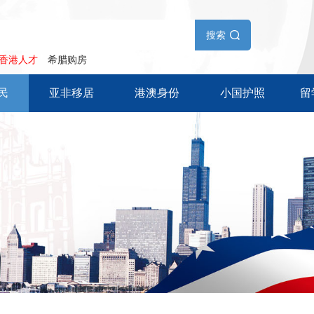
搜索
香港人才
希腊购房
民
亚非移居
港澳身份
小国护照
留