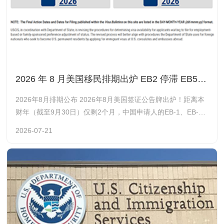
2026 年 8 月美国移民排期出炉 EB2 停滞 EB5 预留无排期祖父条款倒计时
2026年8月排期公布 2026年8月美国签证公告牌出炉！距离本
财年（截至9月30日）仅剩2个月，中国申请人的EB-1、EB-3
表A前进小幅，EB-2/NIW延续上月情况继续原地踏步；职业移
2026-07-21
民表 B（递件日）全类别关停，境内 I-485 调整身份仅能参考
表A最终裁定日。投资移民非预留类别排期停滞；新政EB-5预
留类别无论表A/B，依旧显示 “C” 不需要排期。