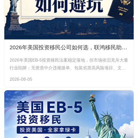
2026年美国投资移民公司如何选，联鸿移民助您避坑！
2026年美国EB-5投资移民法案稳定落地，但市场依旧充斥大量
行业陷阱：无资质中介违规接单、包装劣质高风险项目、文案
外包敷衍递交、律师仅挂名不实操、过度承诺保过保本、项目
2026-08-05
到期无法回款、I-829条件绿卡解除大面积失败……不少投资人
因选错机构，既延误绿卡办理周期，又造成大额投资亏损。本
文梳理2026年EB-5中介核心避坑准则，并详解联鸿移民如何全
方位规避行业常见雷区，为投资人保驾护航。