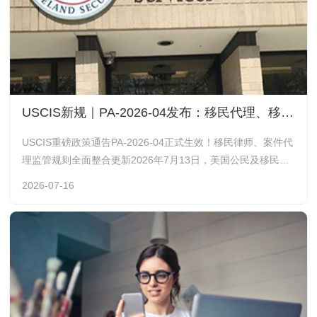
USCIS新规｜PA-2026-04发布：移民代理、移民律师执业监管全面更新！
USCIS重磅政策通告PA-2026-04正式生效！移民律师、案件代
理监管规则全面整合更新2026年7月13日，美国公民及移民服
务局（USCIS）发布编号PA-2026-04《政策通告》，针对移民
2026-07-16
律师与授权代表出台全新整合政策指引，直接影响所有正在审
理、新递交的移民申请。不少同学、移民申请人分不清： 谁才
有资格代理移民申请案件？移民律师和代理哪些行为属于违
规？更换律师需要注意什么？